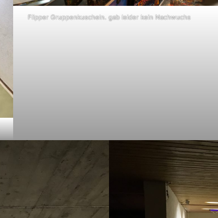
Flipper Gruppenkuscheln. gab leider kein Nachwuchs
n